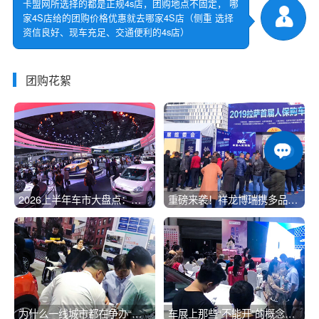
卡盟网所选择的都是正规4s店，团购地点不固定， 哪
家4S店给的团购价格优惠就去哪家4S店（侧重 选择
资信良好、现车充足、交通便利的4s店）
团购花絮
2026上半年车市大盘点：新
重磅来袭！祥龙博瑞携多品牌
能源干到6成，燃油车真的“掉
登陆北京 CBD，免费逛车
队”了！
展！
为什么一线城市都在争办“秋
车展上那些“不能开”的概念