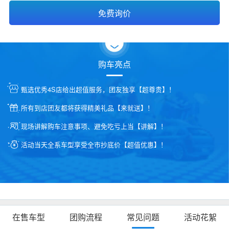
购车亮点
甄选优秀4S店给出超值服务，团友独享【超尊贵】！
所有到店团友都将获得精美礼品【来就送】！
现场讲解购车注意事项、避免吃亏上当【讲解】！
活动当天全系车型享受全市抄底价【超值优惠】！
在售车型
团购流程
常见问题
活动花絮