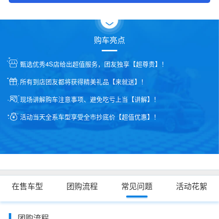
购车亮点
甄选优秀4S店给出超值服务，团友独享【超尊贵】！
所有到店团友都将获得精美礼品【来就送】！
现场讲解购车注意事项、避免吃亏上当【讲解】！
活动当天全系车型享受全市抄底价【超值优惠】！
在售车型
团购流程
常见问题
活动花絮
团购流程