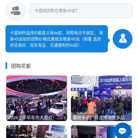
卡盟网团购在哪家4S店？
卡盟网所选择的都是正规4s店，团购地点不固定， 哪
家4S店给的团购价格优惠就去哪家4S店（侧重 选择
资信良好、现车充足、交通便利的4s店）
团购花絮
2026上半年车市大盘点：新
重磅来袭！祥龙博瑞携多品牌
能源干到6成，燃油车真的“掉
登陆北京 CBD，免费逛车
队”了！
展！