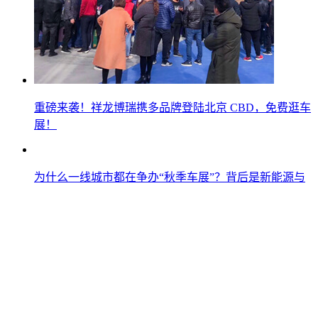
重磅来袭！祥龙博瑞携多品牌登陆北京 CBD，免费逛车
展！
为什么一线城市都在争办“秋季车展”？背后是新能源与
消费的双重信号
车展上那些“不能开”的概念车，到底有什么用？
诚信