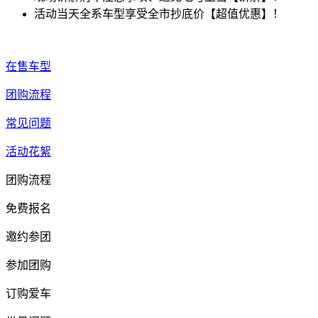
活动当天全系车型享受全市抄底价【超值优惠】！
在售车型
团购流程
常见问题
活动花絮
团购流程
免费报名
邀约参团
参加团购
订购爱车