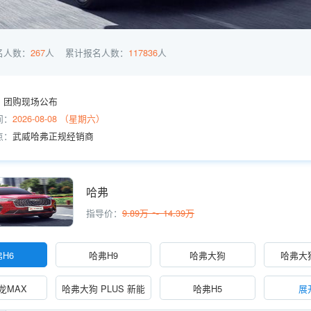
名人数：
267
人
累计报名人数：
117836
人
：
团购现场公布
间：
2026-08-08 （星期六）
点：
武威哈弗正规经销商
哈弗
指导价：
9.89万 ～ 14.39万
H6
哈弗H9
哈弗大狗
哈弗大狗
龙MAX
哈弗大狗 PLUS 新能
哈弗H5
展