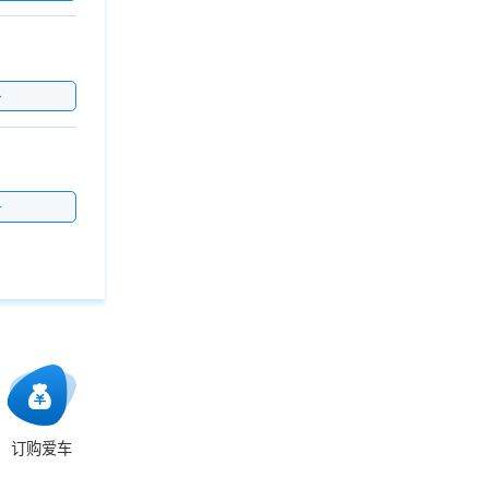
价
价
订购爱车