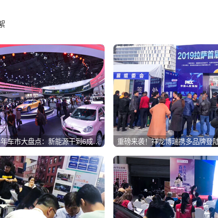
絮
上半年车市大盘点：新能源干到6成，
重磅来袭！祥龙博瑞携多品牌登
的“掉队”了！
CBD，免费逛车展！