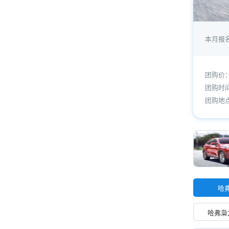
本月报
团购价
团购时
团购地
哈弗
哈弗枭