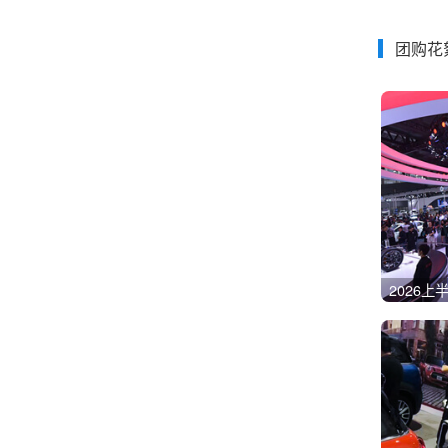
团购花
2026
燃油车真