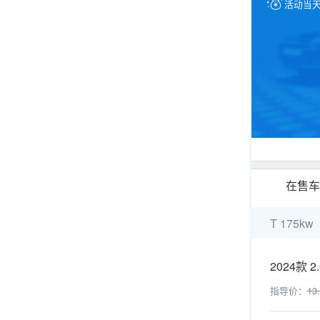
活动当
在售车
T 175kw
2024款 2
指导价：
13