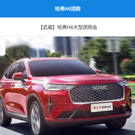
哈弗H6团购
【武威】哈弗H6大型团购会