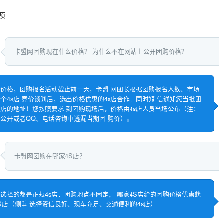
题
卡盟网团购现在什么价格？ 为什么不在网站上公开团购价格？
价格，团购报名活动截止前一天，卡盟 网团长根据团购报名人数、市场
个4s店 竞价谈判后，选出价格优惠的4s店合作，同时短 信通知您当批团
s店的地址！您按照要求 到团购现场后，价格由4s店人员当场公布（注：
公开或者QQ、电话咨询中透漏当期团 购价）。
卡盟网团购在哪家4S店？
选择的都是正规4s店，团购地点不固定， 哪家4S店给的团购价格优惠就
S店（侧重 选择资信良好、现车充足、交通便利的4s店）