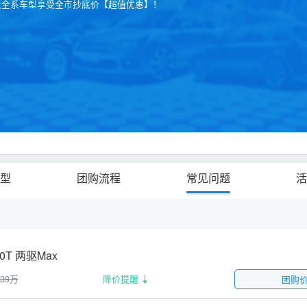
天全系车型享受全市抄底价【超值优惠】！
型
团购流程
常见问题
活
.0T 两驱Max
.39万
降价提醒
团购