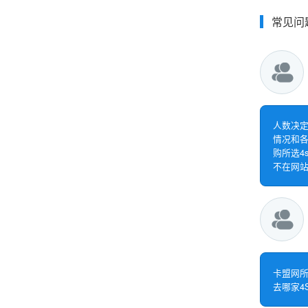
常见问
人数决定
情况和各
购所选4
不在网站
卡盟网所
去哪家4