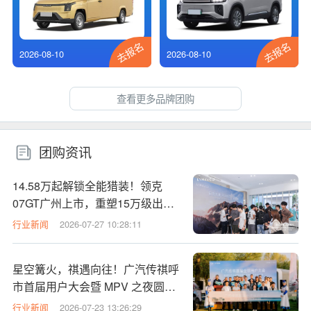
去报名
去报名
2026-08-10
2026-08-10
查看更多品牌团购
团购资讯
14.58万起解锁全能猎装！领克
07GT广州上市，重塑15万级出行
性价比标杆
行业新闻
2026-07-27 10:28:11
星空篝火，祺遇向往！广汽传祺呼
市首届用户大会暨 MPV 之夜圆满
落幕
行业新闻
2026-07-23 13:26:29