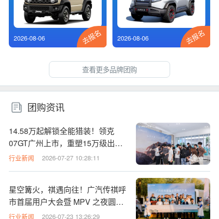
去报名
去报名
2026-08-06
2026-08-06
查看更多品牌团购
团购资讯
14.58万起解锁全能猎装！领克
07GT广州上市，重塑15万级出行
性价比标杆
行业新闻
2026-07-27 10:28:11
星空篝火，祺遇向往！广汽传祺呼
市首届用户大会暨 MPV 之夜圆满
落幕
行业新闻
2026-07-23 13:26:29