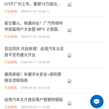
07GT广州上市，重塑15万级出行
性价比标杆
行业新闻
2026-07-27 10:28:11
星空篝火，祺遇向往！广汽传祺呼
市首届用户大会暨 MPV 之夜圆满
落幕
行业新闻
2026-07-23 13:26:29
百店同庆 共启新境！启境汽车北京
昌平亚市盛大开业
行业新闻
2026-07-17 13:08:46
暴雨来临！车辆涉水安全+保险理
赔全流程指南
行业新闻
2026-06-30 16:01:28
启境汽车北方首店落户首钢特钢园
行业新闻
2026-06-24 11:15:26