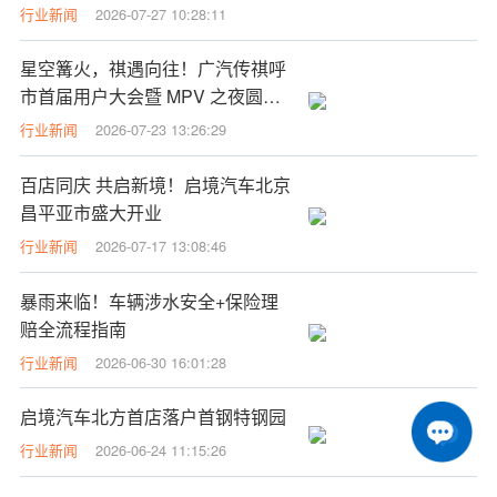
性价比标杆
行业新闻
2026-07-27 10:28:11
星空篝火，祺遇向往！广汽传祺呼
市首届用户大会暨 MPV 之夜圆满
落幕
行业新闻
2026-07-23 13:26:29
百店同庆 共启新境！启境汽车北京
昌平亚市盛大开业
行业新闻
2026-07-17 13:08:46
暴雨来临！车辆涉水安全+保险理
赔全流程指南
行业新闻
2026-06-30 16:01:28
启境汽车北方首店落户首钢特钢园
行业新闻
2026-06-24 11:15:26