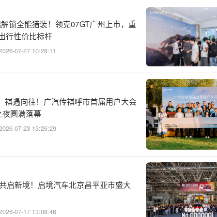
万起解锁全能猎装！领克07GT广州上市，重
级出行性价比标杆
2026-07-27 10:28:11
，祺遇向往！广汽传祺呼市首届用户大会
 之夜圆满落幕
2026-07-23 13:26:29
 共启新境！启境汽车北京昌平亚市盛大
2026-07-17 13:08:46