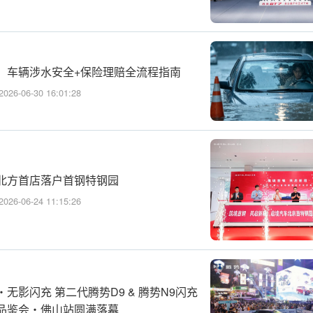
！车辆涉水安全+保险理赔全流程指南
2026-06-30 16:01:28
北方首店落户首钢特钢园
2026-06-24 11:15:26
无影闪充 第二代腾势D9 & 腾势N9闪充
品鉴会・佛山站圆满落幕