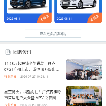
去报名
去报名
2026-08-11
2026-08-11
查看更多品牌团购
团购资讯
14.58万起解锁全能猎装！领克
07GT广州上市，重塑15万级出行
性价比标杆
行业新闻
2026-07-27 10:28:11
星空篝火，祺遇向往！广汽传祺呼
市首届用户大会暨 MPV 之夜圆满
落幕
行业新闻
2026-07-23 13:26:29